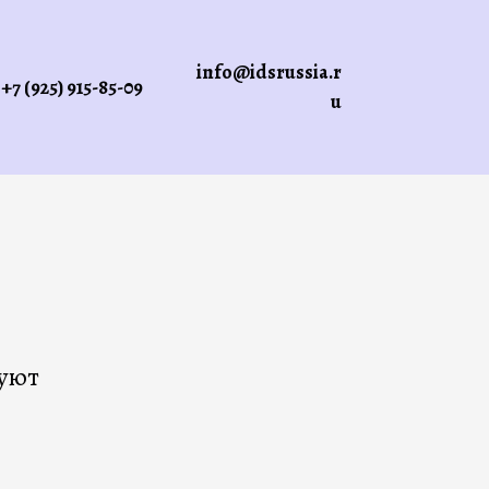
info@idsrussia.r
+7 (925) 915-85-09
u
руют