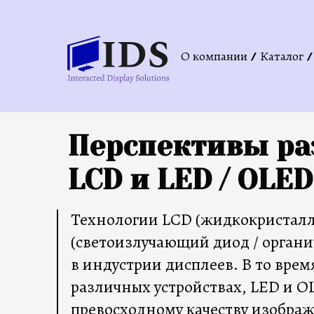
О компании
Каталог
Перспективы ра
LCD и LED / OLED
Технологии LCD (жидкокристалл
(светоизлучающий диод / органи
в индустрии дисплеев. В то вре
различных устройствах, LED и O
превосходному качеству изобра