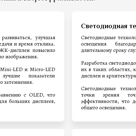
Светодиодная те
развиваться, улучшая
Светодиодные технол
едачи и время отклика.
освещения благод
 ЖК-дисплеи повысило
длительному сроку сл
во изображения.
Разработка светодиод
 Mini-LED и Micro-LED
их в таких областях,
лучшие показатели
дисплеи и архитектурн
о затемнения.
Светодиодные техно
равнению с OLED, что
точки зрения точ
для больших дисплеев,
эффективности, что 
общего освещения.