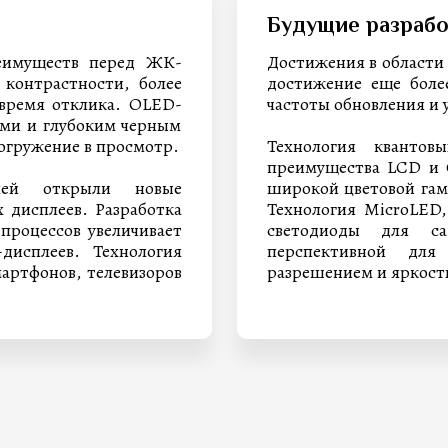
Будущие разрабо
еимуществ перед ЖК-
Достижения в области
 контрастности, более
достижение еще боле
 время отклика. OLED-
частоты обновления и 
ами и глубоким черным
погружение в просмотр.
Технология квантов
преимущества LCD и 
лей открыли новые
широкой цветовой га
 дисплеев. Разработка
Технология MicroLED,
процессов увеличивает
светодиоды для сам
дисплеев. Технология
перспективной дл
артфонов, телевизоров
разрешением и яркост